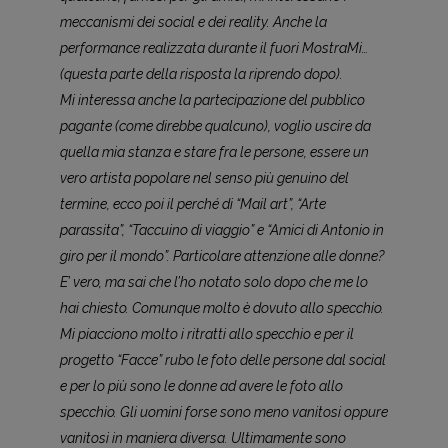
meccanismi dei social e dei reality. Anche la
performance realizzata durante il fuori MostraMi…
(questa parte della risposta la riprendo dopo).
Mi interessa anche la partecipazione del pubblico
pagante (come direbbe qualcuno), voglio uscire da
quella mia stanza e stare fra le persone, essere un
vero artista popolare nel senso più genuino del
termine, ecco poi il perché di “Mail art”, “Arte
parassita”, “Taccuino di viaggio” e “Amici di Antonio in
giro per il mondo”. Particolare attenzione alle donne?
E’ vero, ma sai che l’ho notato solo dopo che me lo
hai chiesto. Comunque molto è dovuto allo specchio.
Mi piacciono molto i ritratti allo specchio e per il
progetto “Facce” rubo le foto delle persone dal social
e per lo più sono le donne ad avere le foto allo
specchio. Gli uomini forse sono meno vanitosi oppure
vanitosi in maniera diversa. Ultimamente sono