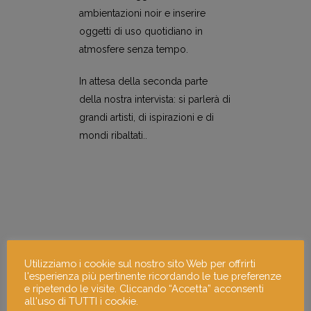
ambientazioni noir e inserire
oggetti di uso quotidiano in
atmosfere senza tempo.
In attesa della seconda parte
della nostra intervista: si parlerà di
grandi artisti, di ispirazioni e di
mondi ribaltati..
Opere di: segreteria
Utilizziamo i cookie sul nostro sito Web per offrirti
l'esperienza più pertinente ricordando le tue preferenze
e ripetendo le visite. Cliccando “Accetta” acconsenti
all'uso di TUTTI i cookie.