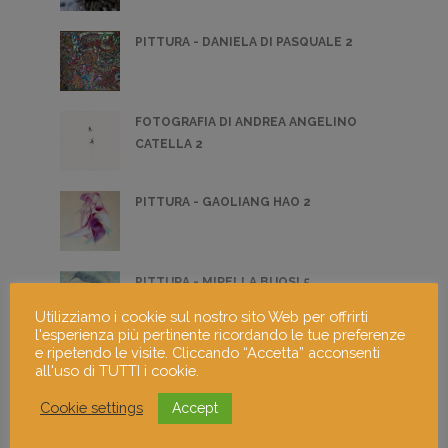
PITTURA - DANIELA DI PASQUALE 2
FOTOGRAFIA DI ANDREA ANGELINO
CATELLA 2
PITTURA - GAOLIANG HAO 2
PITTURA - MIRELLA BUOSI 5
Utilizziamo i cookie sul nostro sito Web per offrirti
l'esperienza più pertinente ricordando le tue preferenze
e ripetendo le visite. Cliccando “Accetta” acconsenti
FOTOGRAFIA - VALERIO SCASSILLO 1
all'uso di TUTTI i cookie.
Cookie settings
Accept
FOTOGRAFIA 5