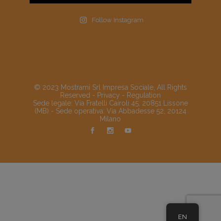
Follow Instagram
© 2023 Mostrami Srl Impresa Sociale, All Rights
Reserved -
Privacy
-
Regulation
Sede legale: Via Fratelli Cairoli 45, 20851 Lissone
(MB) - Sede operativa: Via Abbadesse 52, 20124
Milano
EN