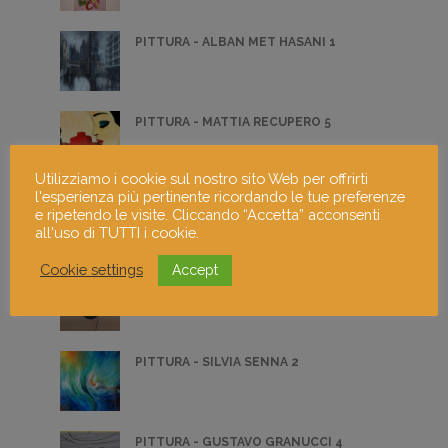
PITTURA - ALBAN MET HASANI 1
PITTURA - MATTIA RECUPERO 5
Utilizziamo i cookie sul nostro sito Web per offrirti
l'esperienza più pertinente ricordando le tue preferenze
SANTAMARINA
e ripetendo le visite. Cliccando “Accetta” acconsenti
all'uso di TUTTI i cookie.
Cookie settings
Accept
SCULTURA - LIVIANA BALDINI 5
PITTURA - SILVIA SENNA 2
PITTURA - GUSTAVO GRANUCCI 4