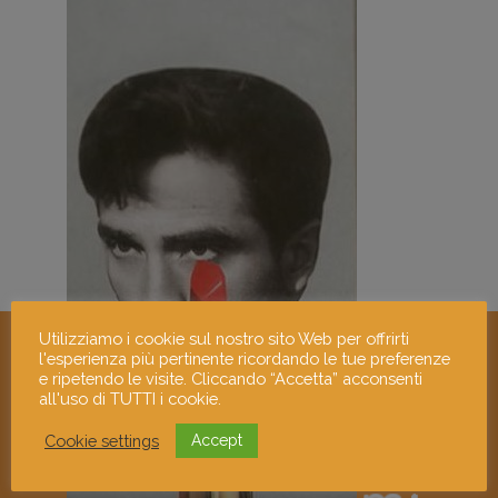
Utilizziamo i cookie sul nostro sito Web per offrirti
l'esperienza più pertinente ricordando le tue preferenze
e ripetendo le visite. Cliccando “Accetta” acconsenti
all'uso di TUTTI i cookie.
Cookie settings
Accept