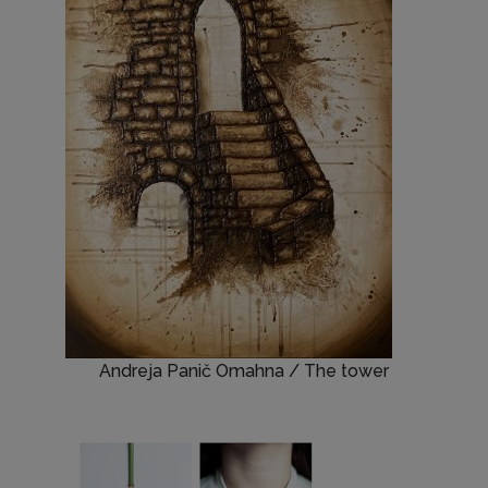
Andreja Panič Omahna / The tower