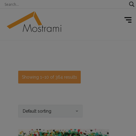
Showing 1–10 of 364 results