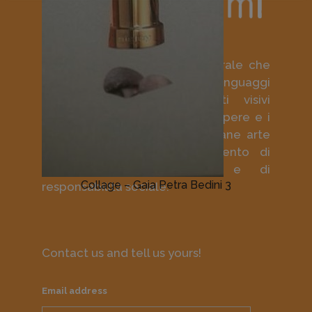
Mostrami è un progetto culturale che
promuove i giovani linguaggi
contemporanei e gli artisti visivi
emergenti attraverso le loro opere e i
loro murales; diffonde la giovane arte
contemporanea come strumento di
approfondimento culturale e di
Collage – Gaia Petra Bedini 3
responsabilità sociale.
Contact us and tell us yours!
Email address