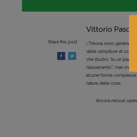
Vittorio Pasca
Share this post
i Trikona sono generati 
delle campiture di colore
che illustro. Su un piano
rilassamento”; man mano 
alcune forme complesse: è
natura delle cose.
Ancora nessun opera 