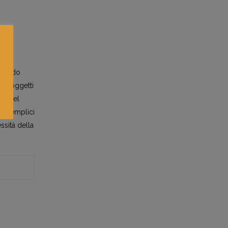
 dando
gli oggetti
co del
to semplici
ssità della