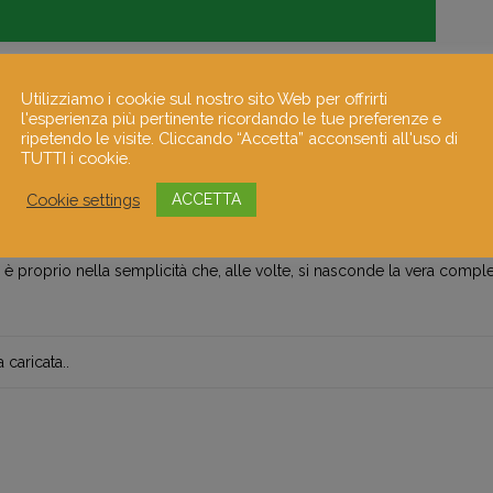
Utilizziamo i cookie sul nostro sito Web per offrirti
le
l'esperienza più pertinente ricordando le tue preferenze e
ripetendo le visite. Cliccando “Accetta” acconsenti all'uso di
partendo da un’immagine che ricalco e che man mano “triangolarizzo”
TUTTI i cookie.
 che degradano per dare un senso di profondità e di ombra ai visi o a
Cookie settings
ACCETTA
 più emozionale è come entrare in una specie di meditazione e di “gio
entro in un silenzio emotivo che mi aiuta a capire come rendere mol
 proprio nella semplicità che, alle volte, si nasconde la vera comple
caricata..