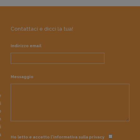
Contattaci e dicci la tua!
Indirizzo email
Messaggio
e
i
o
e
i
à
Ho letto e accetto l'informativa sulla
privacy