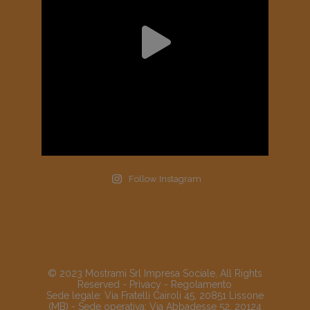
Follow Instagram
© 2023 Mostrami Srl Impresa Sociale, All Rights
Reserved -
Privacy
-
Regolamento
Sede legale: Via Fratelli Cairoli 45, 20851 Lissone
(MB) - Sede operativa: Via Abbadesse 52, 20124