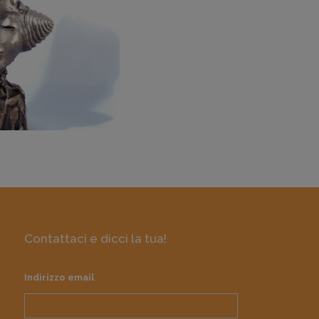
Contattaci e dicci la tua!
Indirizzo email