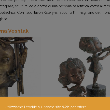
fotografia, scultura, ed è dotata di una personalità artistica votata al fan
e poliedrica. Con i suoi lavori Kateryna racconta l’immaginario del mon
giana.
yna Veshtak
Utilizziamo i cookie sul nostro sito Web per offrirti