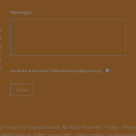
Messaggio
e
i
o
e
i
à
Ho letto e accetto l'informativa sulla
privacy
 Mostrami Srl Impresa Sociale, All Rights Reserved -
Privacy
-
Regol
Fratelli Cairoli 45, 20851 Lissone (MB) - Sede operativa: Via Abbadess