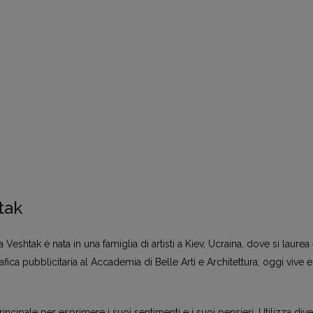
tak
 Veshtak è nata in una famiglia di artisti a Kiev, Ucraina, dove si laurea
ica pubblicitaria al Accademia di Belle Arti e Architettura; oggi vive e 
principale per esprimere i suoi sentimenti e i suoi pensieri. Utilizza div