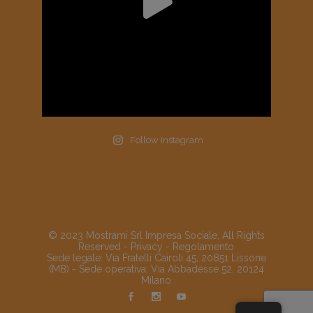
Follow Instagram
© 2023 Mostrami Srl Impresa Sociale, All Rights
Reserved -
Privacy
-
Regolamento
Sede legale: Via Fratelli Cairoli 45, 20851 Lissone
(MB) - Sede operativa: Via Abbadesse 52, 20124
Milano