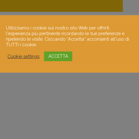
Utilizziamo i cookie sul nostro sito Web per offrirti
o
l'esperienza più pertinente ricordando le tue preferenze e
ripetendo le visite. Cliccando “Accetta” acconsenti all'uso di
TUTTI i cookie.
caricata..
Cookie settings
ACCETTA