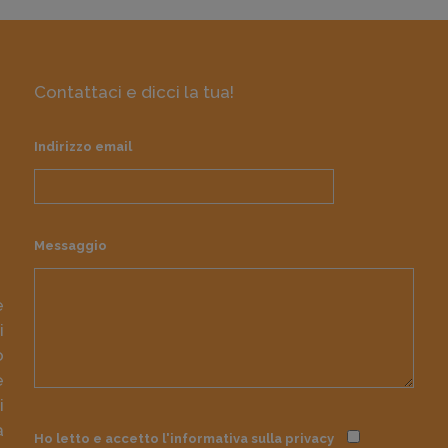
Contattaci e dicci la tua!
Indirizzo email
Messaggio
e
i
o
e
i
à
Ho letto e accetto l'informativa sulla
privacy