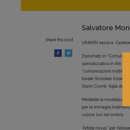
Salvatore Mo
Share this post
URAKEN nasce a Castelvet
Diplomato in ”Comunicazio
specializzatosi in Arti g
”comunicazioni multimedial
Karate Shotokan (Uraken è 
Sophi Crumb, figlia del 
Mediante la modellazione 
per le immagini bidimensio
colore, luci ed ombre.
“Artista novus” per Alessa