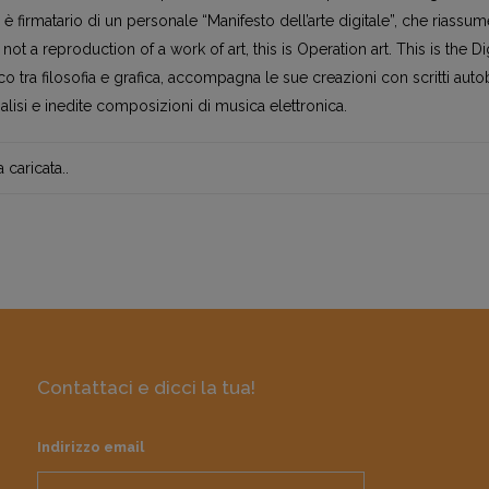
 è firmatario di un personale “Manifesto dell’arte digitale”, che riassum
not a reproduction of a work of art, this is Operation art. This is the Dig
lico tra filosofia e grafica, accompagna le sue creazioni con scritti autob
nalisi e inedite composizioni di musica elettronica.
caricata..
Contattaci e dicci la tua!
Indirizzo email