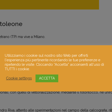
ntoleone
rano (TP) ma vive a Milano.
ni multimediali” alla scuola superiore sperimentale ”Albe Steiner ”di
rafiche, un passato da web designer e al DAMS di Bologna, considera le
Utilizziamo i cookie sul nostro sito Web per offrirti
l'esperienza più pertinente ricordando le tue preferenze e
i” la sua ”sfera attitudinale di sopravvivenza” insieme alle arti marzial
ripetendo le visite. Cliccando “Accetta” acconsenti all'uso di
il gesto del “pugno rovesciato”), la musica e i viaggi: in Francia è osp
TUTTI i cookie.
fumettista underground Robert Crumb.
Cookie settings
ACCETTA
solida 3d, costruisce – in principio – elementi essenziali; similmente
nali, con quelli di vettorializzazione; mediante il fotoritocco, ne uni
ndro Riva, attento alle sperimentazioni nel campo della calcografia, ri