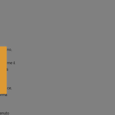
 Milano,
i, come il
ite di
 agisce,
forma
tenuto