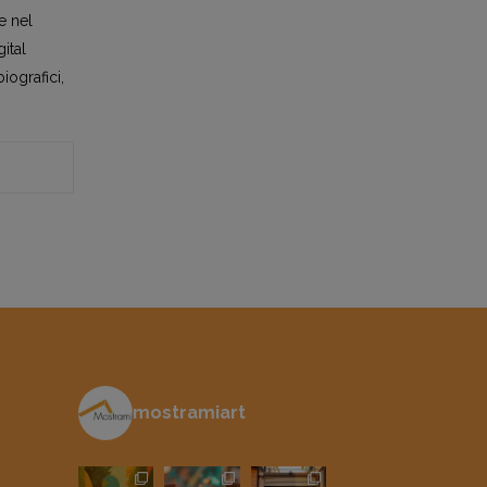
e nel
ital
iografici,
mostramiart