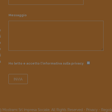
Messaggio
e
i
o
e
i
à
Ho letto e accetto l'informativa sulla
privacy
 Mostrami Srl Impresa Sociale, All Rights Reserved -
Privacy
-
Regol