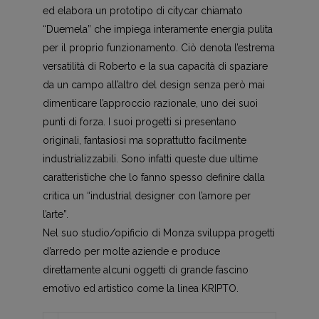
ed elabora un prototi­po di citycar chiamato
“Duemela” che impiega interamente energia pulita
per il proprio funzionamento. Ciò denota l’estrema
versatilità di Ro­berto e la sua capacità di spaziare
da un campo all’altro del design senza però mai
dimenticare l’approccio ra­zionale, uno dei suoi
punti di forza. I suoi progetti si presentano
originali, fantasiosi ma soprattutto facilmente
industrializzabili. Sono infatti queste due ultime
caratteristiche che lo fanno spesso definire dalla
critica un “indu­strial designer con l’amore per
l’arte”.
Nel suo studio/opificio di Monza svi­luppa progetti
d’arredo per molte aziende e produce
direttamente alcu­ni oggetti di grande fascino
emotivo ed artistico come la linea KRIPTO.