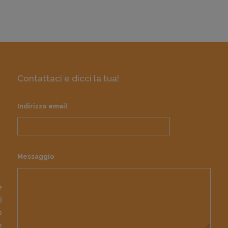
Contattaci e dicci la tua!
Indirizzo email
Messaggio
e
i
o
e