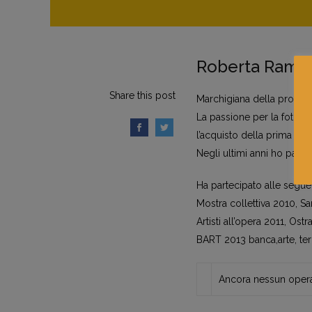
Roberta Ramos
Share this post
Marchigiana della provinci
La passione per la fotogra
l’acquisto della prima ref
Negli ultimi anni ho parte
Ha partecipato alle segue
Mostra collettiva 2010, S
Artisti all’opera 2011, Ostr
BART 2013 banca,arte, terr
Ancora nessun opera 