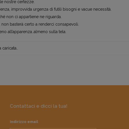
lle nostre certezze.
nza, improvvida urgenza di futili bisogni e vacue necessità.
ché non ci appartiene ne riguarda.
ula non basterà certo a renderci consapevoli.
eno all’apparenza..almeno sulla tela.
caricata..
Contattaci e dicci la tua!
Indirizzo email