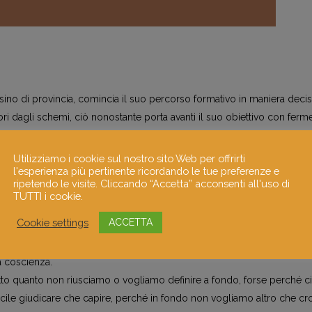
esino di provincia, comincia il suo percorso formativo in maniera dec
i dagli schemi, ciò nonostante porta avanti il suo obiettivo con ferm
mani e viso, tirar fuori stati interiori attraverso colore ed eccentriche f
uzione, crescita e ricerca, nell’intento di perfezionarsi e riconoscersi i
Utilizziamo i cookie sul nostro sito Web per offrirti
l'esperienza più pertinente ricordando le tue preferenze e
inuo conflitto con ciò che non le piace e non riesce a cambiare..
ripetendo le visite. Cliccando “Accetta” acconsenti all'uso di
uei chiaroscuri, nelle grafiti, nelle macchie d’acqua e colore.. nell’acrili
TUTTI i cookie.
e dell’olio, questo e ancora altro l’estro suggerirà .
Cookie settings
ACCETTA
renza
re – o meglio – vedere, ma solo quello che ci va, che non inquieti gli
 coscienza.
to quanto non riusciamo o vogliamo definire a fondo, forse perché ci
facile giudicare che capire, perché in fondo non vogliamo altro che cro