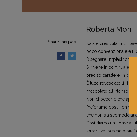
Roberta Mon
Share this post
Nata e cresciuta in un pa
poco convenzionale e fuor
Disegnare, impiastricciare 
Si ritiene in continua evol
preciso carattere, in cont
È tutto rovesciato lì.. in q
mescolato all’intenso odor
Non ci occorre che appa
Preferiamo cosi, non vede
che non sia scomodo alla
Così diamo un nome a tut
terrorizza, perché è più 