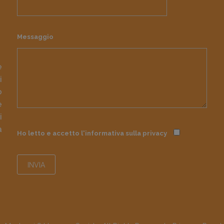
Messaggio
e
i
o
e
i
à
Ho letto e accetto l'informativa sulla
privacy