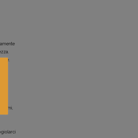
isamente
ezza.
igure.
n un
co
 animi,
giolarci