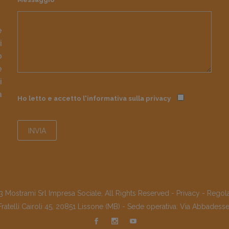
e
i
o
e
i
à
Ho letto e accetto l'informativa sulla
privacy
 Mostrami Srl Impresa Sociale, All Rights Reserved -
Privacy
-
Regol
Fratelli Cairoli 45, 20851 Lissone (MB) - Sede operativa: Via Abbadess