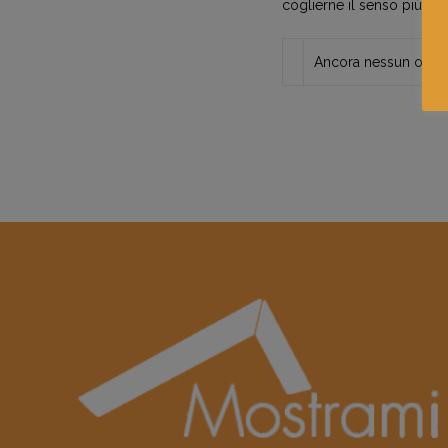
coglierne il senso più pu
Ancora nessun opera 