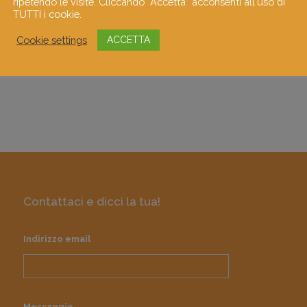
ripetendo le visite. Cliccando “Accetta” acconsenti all'uso di
ro e profondo.
TUTTI i cookie.
Cookie settings
ACCETTA
caricata..
Contattaci e dicci la tua!
Indirizzo email
Messaggio