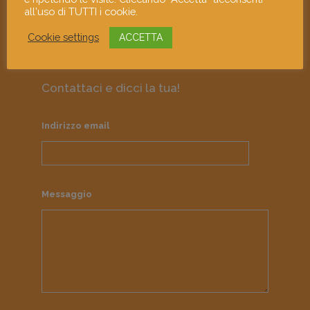
approfondimento culturale e di
all'uso di TUTTI i cookie.
responsabilità sociale.
Cookie settings
ACCETTA
Contattaci e dicci la tua!
Indirizzo email
Messaggio