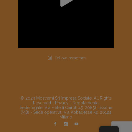
Follow Instagram
© 2023 Mostrami Srl Impresa Sociale, All Rights
Reserved -
Privacy
-
Regolamento
Sede legale: Via Fratelli Cairoli 45, 20851 Lissone
(MB) - Sede operativa: Via Abbadesse 52, 20124
Milano