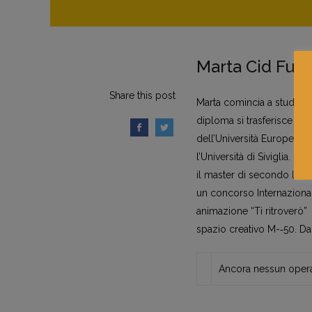
Marta Cid Fue
Share this post
Marta comincia a studiare pi
diploma si trasferisce a 
dell’Università Europea di
l’Università di Siviglia. N
il master di secondo livel
un concorso Internazional
animazione “Ti ritroverò” 
spazio creativo M-­‐50. Da
Ancora nessun opera 