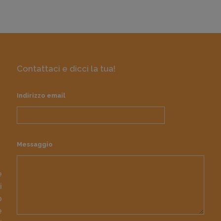
Contattaci e dicci la tua!
Indirizzo email
Messaggio
e
i
o
e