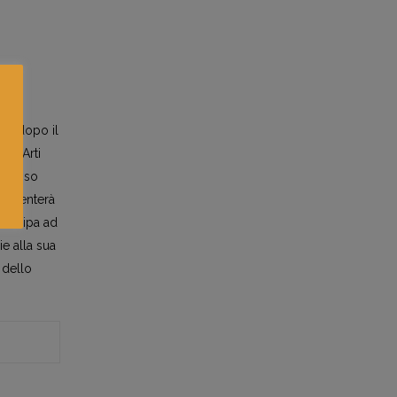
tà e dopo il
lle Arti
 presso
frequenterà
artecipa ad
e alla sua
 dello