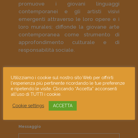
promuove i giovani linguaggi
contemporanei e gli artisti visivi
emergenti attraverso le loro opere e i
loro murales; diffonde la giovane arte
contemporanea come strumento di
approfondimento culturale e di
responsabilità sociale.
Utilizziamo i cookie sul nostro sito Web per offrirti
Contattaci e dicci la tua!
l'esperienza più pertinente ricordando le tue preferenze
e ripetendo le visite. Cliccando “Accetta” acconsenti
all'uso di TUTTI i cookie.
Indirizzo email
Cookie settings
ACCETTA
Messaggio