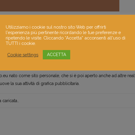
Utilizziamo i cookie sul nostro sito Web per offrirti
l'esperienza più pertinente ricordando le tue preferenze e
ripetendo le visite. Cliccando “Accetta” acconsenti all'uso di
TUTTI i cookie.
 (Livorno) nel 1979, in arte Mielenero, lavora come grafica pubblicitaria
avvicina e si allontana dall’arte più volte, fino ad accettarla come parte
Cookie settings
ACCETTA
er cinque anni, laureandosi in Psicologia del lavoro e delle organizzazi
la Scuola Libera del Nudo presso l’Accademia di Belle Arti di Firenze.
.eu nato come sito personale, che si è poi aperto anche ad altre realtà
ove la sua attività di grafica pubblicitaria.
caricata..