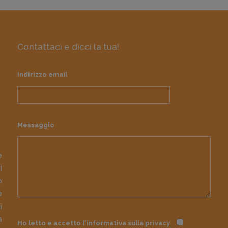
Contattaci e dicci la tua!
Indirizzo email
Messaggio
e
i
o
e
i
à
Ho letto e accetto l'informativa sulla
privacy