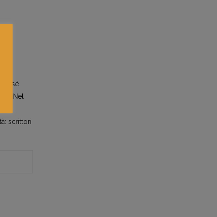
.
 di sé.
oni. Nel
: scrittori