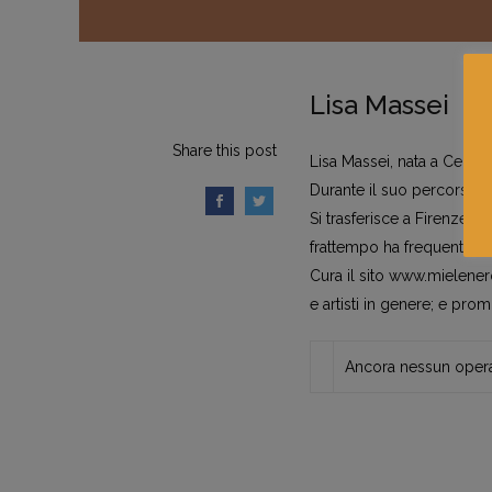
Lisa Massei
Share this post
Lisa Massei, nata a Cecina
Durante il suo percorso si 
Si trasferisce a Firenze p
frattempo ha frequentato 
Cura il sito www.mielenero
e artisti in genere; e promu
Ancora nessun opera 