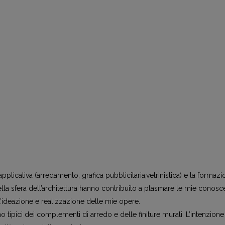
pplicativa (arredamento, grafica pubblicitaria,vetrinistica) e la formaz
ella sfera dell’architettura hanno contribuito a plasmare le mie conos
l’ideazione e realizzazione delle mie opere.
no tipici dei complementi di arredo e delle finiture murali. L’intenzione