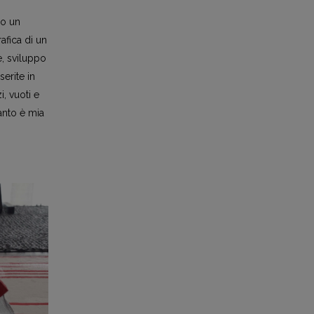
 o un
afica di un
e, sviluppo
erite in
, vuoti e
uanto è mia