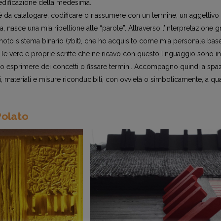
’edificazione della medesima.
 è da catalogare, codificare o riassumere con un termine, un aggettivo
, nasce una mia ribellione alle “parole”. Attraverso l’interpretazione gr
 noto sistema binario (7bit), che ho acquisito come mia personale bas
; le vere e proprie scritte che ne ricavo con questo linguaggio sono ins
do esprimere dei concetti o fissare termini. Accompagno quindi a spazi
ori, materiali e misure riconducibili, con ovvietà o simbolicamente, a q
Polato