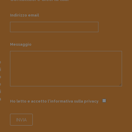
Indirizzo email
Messaggio
e
i
o
e
i
à
Ho letto e accetto l'informativa sulla
privacy