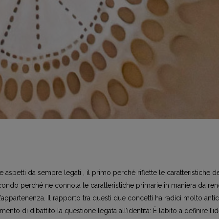
 aspetti da sempre legati , il primo perché riflette le caratteristiche d
secondo perché ne connota le caratteristiche primarie in maniera da re
 l’appartenenza. Il rapporto tra questi due concetti ha radici molto anti
 di dibattito la questione legata all’identità: È l’abito a definire l’id