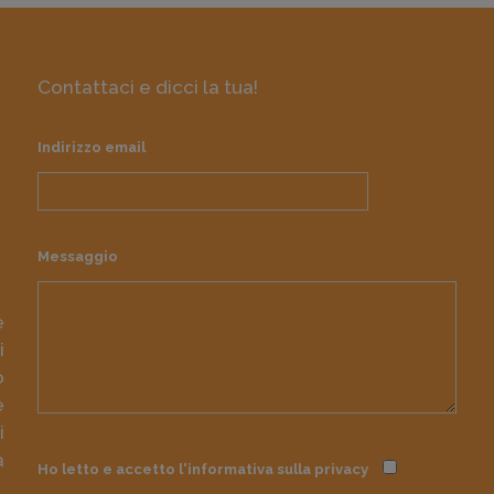
Contattaci e dicci la tua!
Indirizzo email
Messaggio
e
i
o
e
i
à
Ho letto e accetto l'informativa sulla
privacy