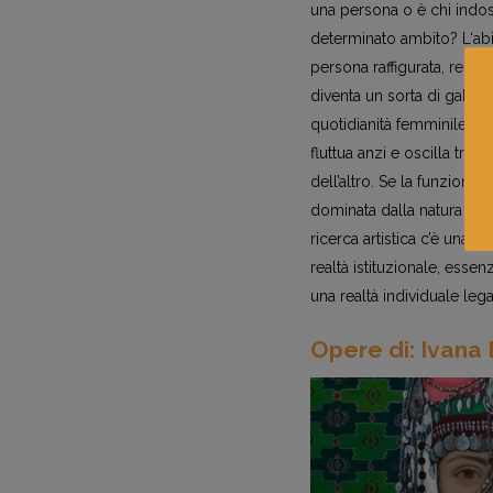
una persona o è chi indos
determinato ambito? L‘abit
persona raffigurata, rend
diventa un sorta di gabbia
quotidianità femminile. La
fluttua anzi e oscilla tra 
dell’altro. Se la funzione 
dominata dalla natura soff
ricerca artistica c’è una
realtà istituzionale, esse
una realtà individuale leg
Opere di: Ivana