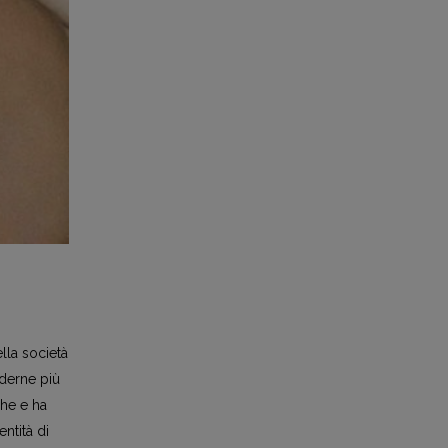
ella società
nderne più
che e ha
entità di