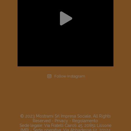
Follow Instagram
© 2023 Mostrami Srl Impresa Sociale, All Rights
Reserved -
Privacy
-
Regolamento
Sede legale: Via Fratelli Cairoli 45, 20851 Lissone
(MB) - Sede operativa: Via Abbadesse 52, 20124