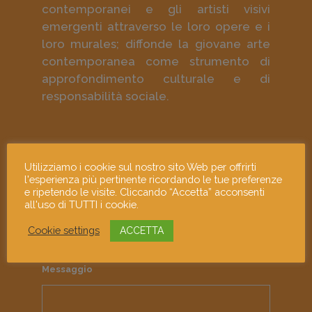
contemporanei e gli artisti visivi
emergenti attraverso le loro opere e i
loro murales; diffonde la giovane arte
contemporanea come strumento di
approfondimento culturale e di
responsabilità sociale.
Contattaci e dicci la tua!
Utilizziamo i cookie sul nostro sito Web per offrirti
l'esperienza più pertinente ricordando le tue preferenze
e ripetendo le visite. Cliccando “Accetta” acconsenti
Indirizzo email
all'uso di TUTTI i cookie.
Cookie settings
ACCETTA
Messaggio