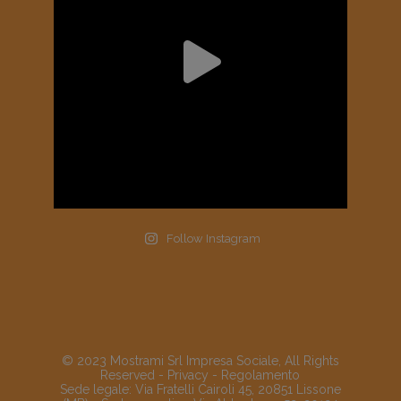
Follow Instagram
© 2023 Mostrami Srl Impresa Sociale, All Rights
Reserved -
Privacy
-
Regolamento
Sede legale: Via Fratelli Cairoli 45, 20851 Lissone