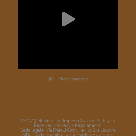
Follow Instagram
© 2023 Mostrami Srl Impresa Sociale, All Rights
Reserved -
Privacy
-
Regolamento
Sede legale: Via Fratelli Cairoli 45, 20851 Lissone
(MB) - Sede operativa: Via Abbadesse 52, 20124