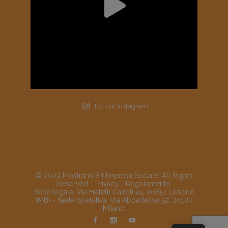
Follow Instagram
© 2023 Mostrami Srl Impresa Sociale, All Rights
Reserved -
Privacy
-
Regolamento
Sede legale: Via Fratelli Cairoli 45, 20851 Lissone
(MB) - Sede operativa: Via Abbadesse 52, 20124
Milano