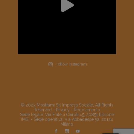
Follow Instagram
© 2023 Mostrami Srl Impresa Sociale, All Rights
Reserved -
Privacy
-
Regolamento
Sede legale: Via Fratelli Cairoli 45, 20851 Lissone
(MB) - Sede operativa: Via Abbadesse 52, 20124
Milano