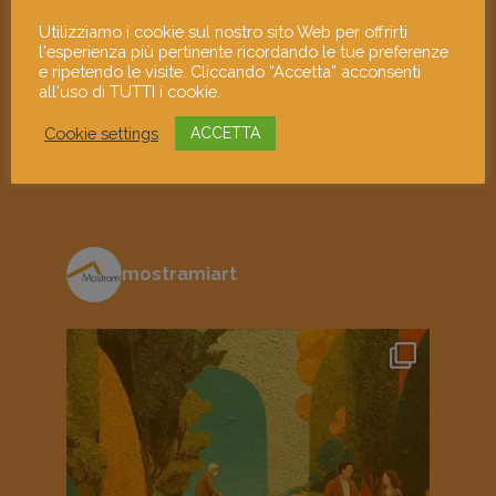
Utilizziamo i cookie sul nostro sito Web per offrirti
l'esperienza più pertinente ricordando le tue preferenze
Ho letto e accetto l'informativa sulla
privacy
e ripetendo le visite. Cliccando “Accetta” acconsenti
all'uso di TUTTI i cookie.
Cookie settings
ACCETTA
mostramiart