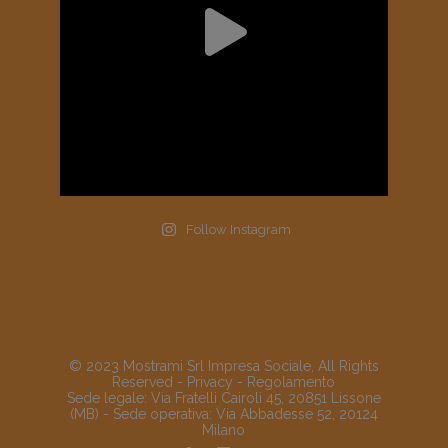
Follow Instagram
© 2023 Mostrami Srl Impresa Sociale, All Rights
Reserved -
Privacy
-
Regolamento
Sede legale: Via Fratelli Cairoli 45, 20851 Lissone
(MB) - Sede operativa: Via Abbadesse 52, 20124
Milano