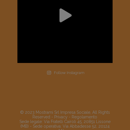
Follow Instagram
© 2023 Mostrami Srl Impresa Sociale, All Rights
Reserved -
Privacy
-
Regolamento
Sede legale: Via Fratelli Cairoli 45, 20851 Lissone
(MB) - Sede operativa: Via Abbadesse 52, 20124