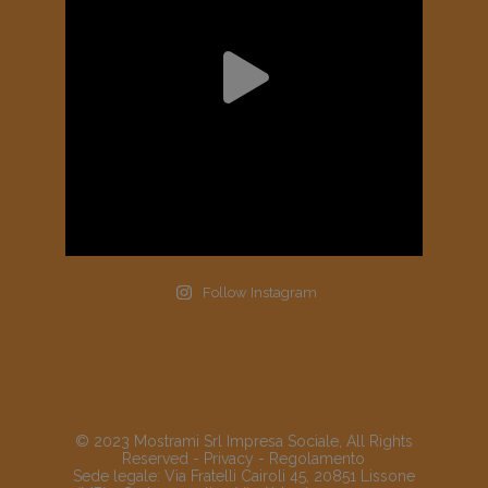
Follow Instagram
© 2023 Mostrami Srl Impresa Sociale, All Rights
Reserved -
Privacy
-
Regolamento
Sede legale: Via Fratelli Cairoli 45, 20851 Lissone