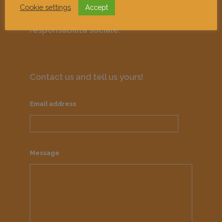
contemporanea come strumento di
Cookie settings
Accept
approfondimento culturale e di
responsabilità sociale.
Contact us and tell us yours!
Email address
Message