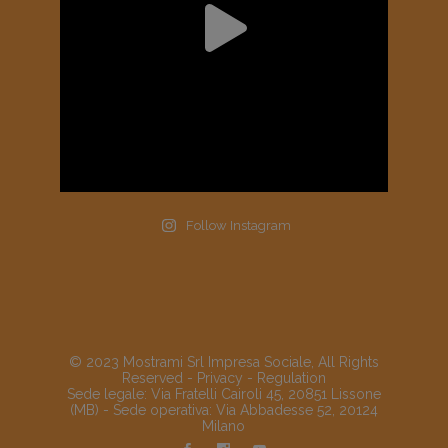
Follow Instagram
© 2023 Mostrami Srl Impresa Sociale, All Rights
Reserved -
Privacy
-
Regulation
Sede legale: Via Fratelli Cairoli 45, 20851 Lissone
(MB) - Sede operativa: Via Abbadesse 52, 20124
Milano