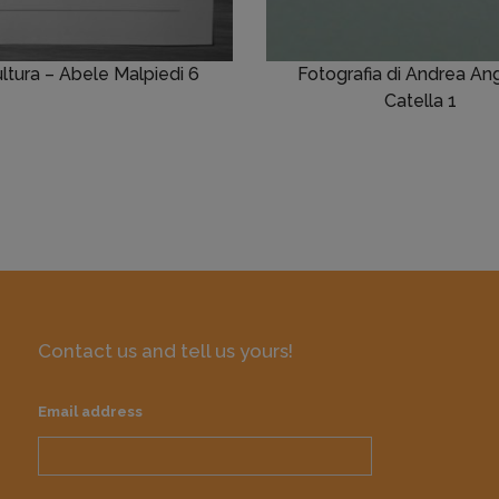
ltura – Abele Malpiedi 6
Fotografia di Andrea An
Catella 1
Contact us and tell us yours!
Email address