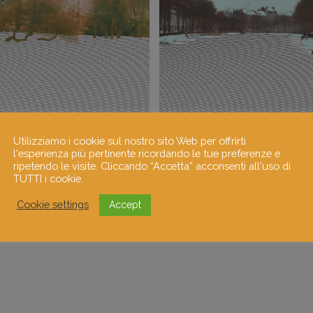
Utilizziamo i cookie sul nostro sito Web per offrirti
l'esperienza più pertinente ricordando le tue preferenze e
ripetendo le visite. Cliccando “Accetta” acconsenti all'uso di
TUTTI i cookie.
Cookie settings
Accept