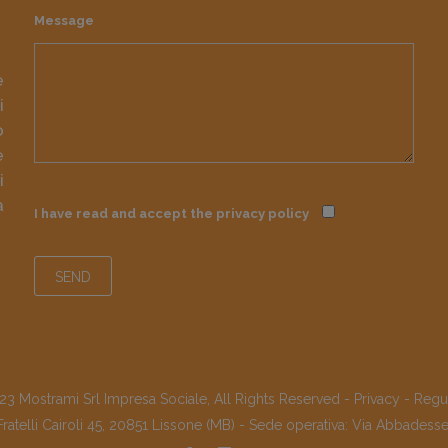
Message
e
i
o
e
i
à
I have read and accept the
privacy policy
3 Mostrami Srl Impresa Sociale, All Rights Reserved -
Privacy
-
Regu
Fratelli Cairoli 45, 20851 Lissone (MB) - Sede operativa: Via Abbadess