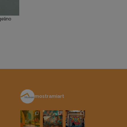
gelino
mostramiart