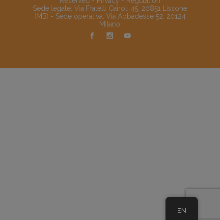
Reserved -
Privacy
-
Regulation
Sede legale: Via Fratelli Cairoli 45, 20851 Lissone
(MB) - Sede operativa: Via Abbadesse 52, 20124
Milano
EN