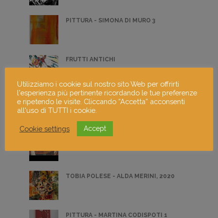
PITTURA - SIMONA DI MURO 3
FRUTTI ANTICHI
Utilizziamo i cookie sul nostro sito Web per offrirti
l'esperienza più pertinente ricordando le tue preferenze
PITTURA 4
e ripetendo le visite. Cliccando “Accetta” acconsenti
all'uso di TUTTI i cookie.
Cookie settings
Accept
LA BELLA ADDORMENTATA
TOBIA POLESE - ALDA MERINI, 2020
PITTURA - MARTINA CODISPOTI 1