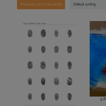
Showing 1–10 of 124 results
2 P