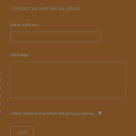
Contact us and tell us yours!
Email address
Message
e
i
o
e
i
à
I have read and accept the
privacy policy