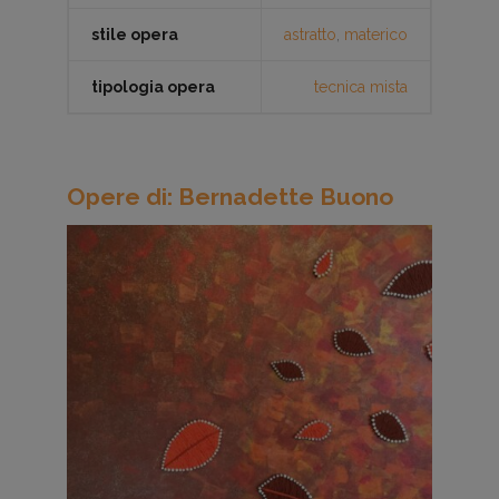
stile opera
astratto
,
materico
tipologia opera
tecnica mista
Opere di: Bernadette Buono