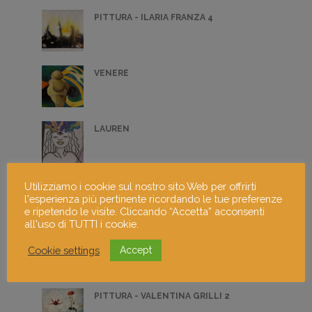
PITTURA - ILARIA FRANZA 4
VENERE
LAUREN
PITTURA - ANTONIO SALERNO 4
Utilizziamo i cookie sul nostro sito Web per offrirti
l'esperienza più pertinente ricordando le tue preferenze
e ripetendo le visite. Cliccando “Accetta” acconsenti
all'uso di TUTTI i cookie.
DISEGNO - CHRISTIAN SIDA 1
Cookie settings
Accept
PITTURA - VALENTINA GRILLI 2