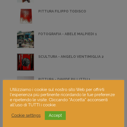
PITTURA FILIPPO TODISCO
FOTOGRAFIA - ABELE MALPIEDI 1
SCULTURA - ANGELO VENTIMIGLIA 2
PITTURA - DAVIDE PILLITTU 1
Utilizziamo i cookie sul nostro sito Web per offrirti
l'esperienza più pertinente ricordando le tue preferenze
e ripetendo le visite. Cliccando “Accetta” acconsenti
THE DREAMING
all'uso di TUTTI i cookie.
Cookie settings
Accept
FOTOGRAFIA LIVRAGA 2