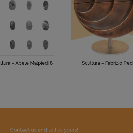
ltura – Abele Malpiedi 8
Scultura – Fabrizio Pedr
Contact us and tell us yours!