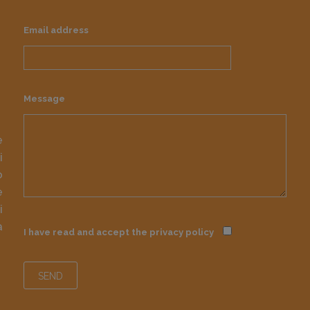
Email address
Message
e
i
o
e
i
à
I have read and accept the
privacy policy