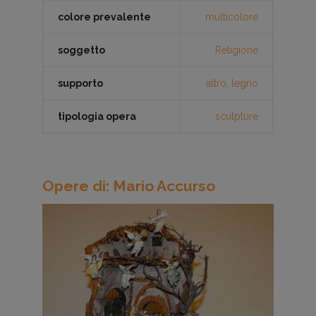
colore prevalente
multicolore
soggetto
Religione
supporto
altro
,
legno
tipologia opera
sculpture
Opere di: Mario Accurso