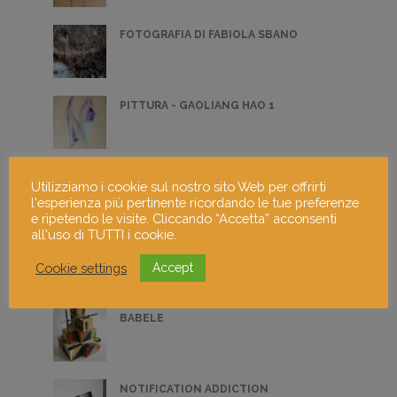
FOTOGRAFIA DI FABIOLA SBANO
PITTURA - GAOLIANG HAO 1
PITTURA - LUCIA FONTANA 3
Utilizziamo i cookie sul nostro sito Web per offrirti
l'esperienza più pertinente ricordando le tue preferenze
e ripetendo le visite. Cliccando “Accetta” acconsenti
all'uso di TUTTI i cookie.
PITTURA - DAVIDE RATTI 2
Cookie settings
Accept
BABELE
NOTIFICATION ADDICTION