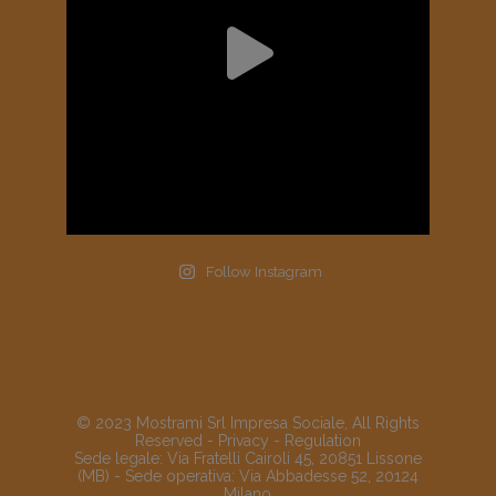
Follow Instagram
© 2023 Mostrami Srl Impresa Sociale, All Rights
Reserved -
Privacy
-
Regulation
Sede legale: Via Fratelli Cairoli 45, 20851 Lissone
(MB) - Sede operativa: Via Abbadesse 52, 20124
Milano