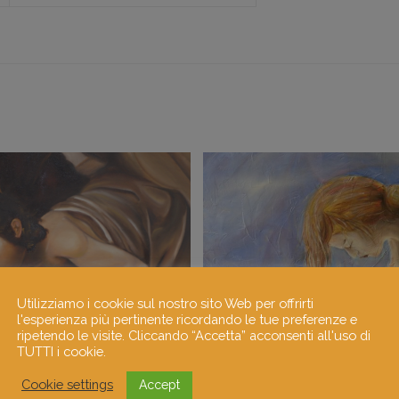
Utilizziamo i cookie sul nostro sito Web per offrirti
l'esperienza più pertinente ricordando le tue preferenze e
ripetendo le visite. Cliccando “Accetta” acconsenti all'uso di
TUTTI i cookie.
Cookie settings
Accept