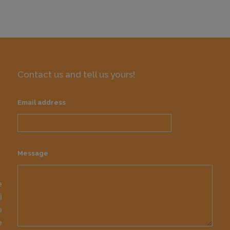
Contact us and tell us yours!
Email address
Message
e
i
o
e