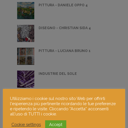
PITTURA - DANIELE OPPO 4
DISEGNO - CHRISTIAN SIDA 4
PITTURA - LUCIANA BRUNO 1
INDUSTRIE DEL SOLE
FREE INTROSPECTION
Utilizziamo i cookie sul nostro sito Web per offrirti
l'esperienza più pertinente ricordando le tue preferenze
e ripetendo le visite. Cliccando “Accetta” acconsenti
all'uso di TUTTI i cookie.
PITTURA - GIOVANNI MASCIA 3
Cookie settings
Accept