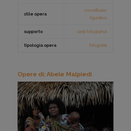
concettuale
,
stile opera
figurativo
supporto
carta fotografica
tipologia opera
fotografia
Opere di: Abele Malpiedi