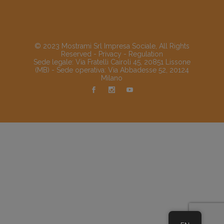
© 2023 Mostrami Srl Impresa Sociale, All Rights
Reserved -
Privacy
-
Regulation
Sede legale: Via Fratelli Cairoli 45, 20851 Lissone
(MB) - Sede operativa: Via Abbadesse 52, 20124
Milano