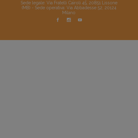
Sede legale: Via Fratelli Cairoli 45, 20851 Lissone
(MB) - Sede operativa: Via Abbadesse 52, 20124
Milano