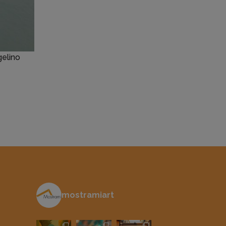
gelino
mostramiart