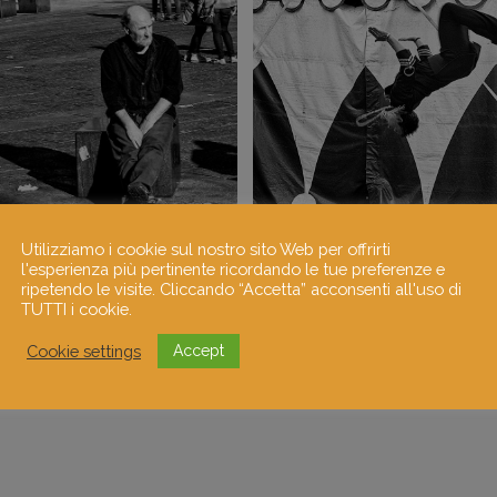
Utilizziamo i cookie sul nostro sito Web per offrirti
l'esperienza più pertinente ricordando le tue preferenze e
ripetendo le visite. Cliccando “Accetta” acconsenti all'uso di
TUTTI i cookie.
Cookie settings
Accept