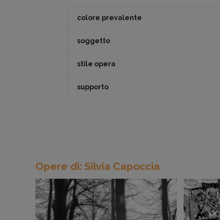
colore prevalente
soggetto
stile opera
supporto
Opere di: Silvia Capoccia