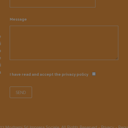
Message
e
i
o
e
i
à
I have read and accept the
privacy policy
3 Mostrami Srl Impresa Sociale, All Rights Reserved -
Privacy
-
Regu