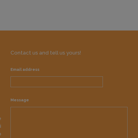
Contact us and tell us yours!
Email address
Message
e
i
o