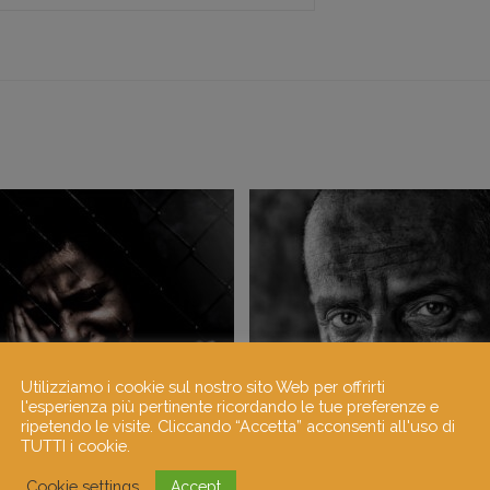
Utilizziamo i cookie sul nostro sito Web per offrirti
l'esperienza più pertinente ricordando le tue preferenze e
ripetendo le visite. Cliccando “Accetta” acconsenti all'uso di
TUTTI i cookie.
Cookie settings
Accept