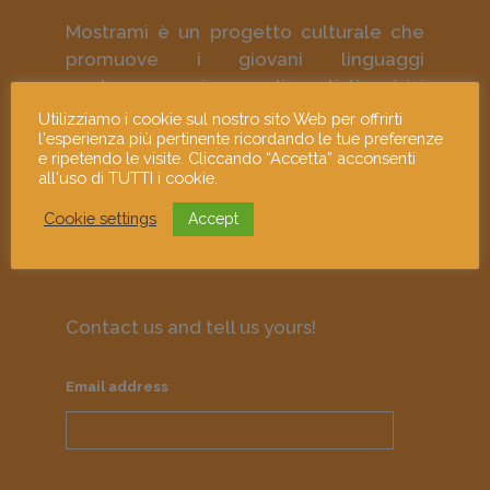
Mostrami è un progetto culturale che
promuove i giovani linguaggi
contemporanei e gli artisti visivi
emergenti attraverso le loro opere e i
Utilizziamo i cookie sul nostro sito Web per offrirti
l'esperienza più pertinente ricordando le tue preferenze
loro murales; diffonde la giovane arte
e ripetendo le visite. Cliccando “Accetta” acconsenti
contemporanea come strumento di
all'uso di TUTTI i cookie.
approfondimento culturale e di
Cookie settings
Accept
responsabilità sociale.
Contact us and tell us yours!
Email address