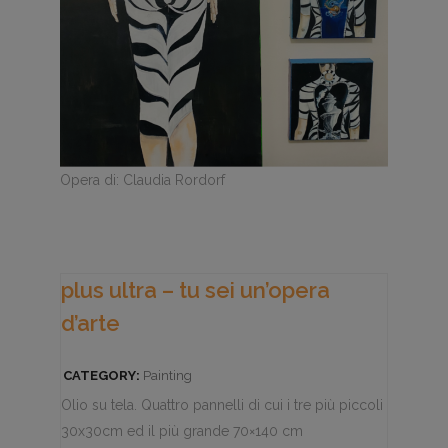
Opera di: Claudia Rordorf
plus ultra – tu sei un’opera
d’arte
CATEGORY:
Painting
Olio su tela. Quattro pannelli di cui i tre più piccoli
30x30cm ed il più grande 70×140 cm