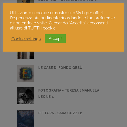
Utilizziamo i cookie sul nostro sito Web per offrirti
l'esperienza più pertinente ricordando le tue preferenze
PITTURA - MÉSZÁROS GÁBOR 1
e ripetendo le visite. Cliccando “Accetta” acconsenti
all'uso di TUTTI i cookie.
Cookie settings
Accept
FOTOGRAFIA - ALESSANDRO CAPURSO 4
LE CASE DI FONDO GESÙ
FOTOGRAFIA - TERESA EMANUELA
LEONE 4
PITTURA - SARA COZZI 2