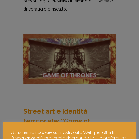
personaggio televisivo in simbolo universale
di coraggio e riscatto.
Street art e identità
territoriale: “
Game of
Thrones
” a Belfast
Utilizziamo i cookie sul nostro sito Web per offrirti
l'esperienza più pertinente ricordando le tue preferenze