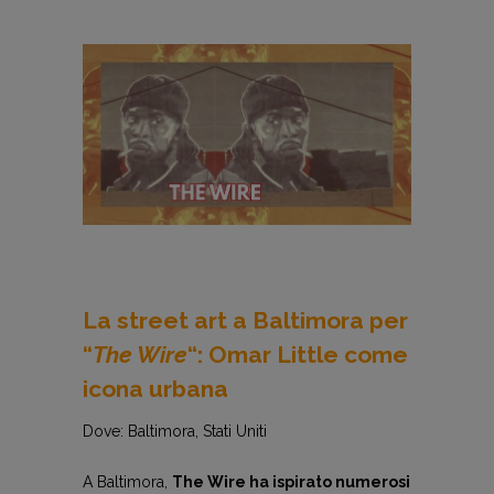
La street art a Baltimora per
“
The Wire
“: Omar Little come
icona urbana
Dove: Baltimora, Stati Uniti
A Baltimora,
The Wire ha ispirato numerosi