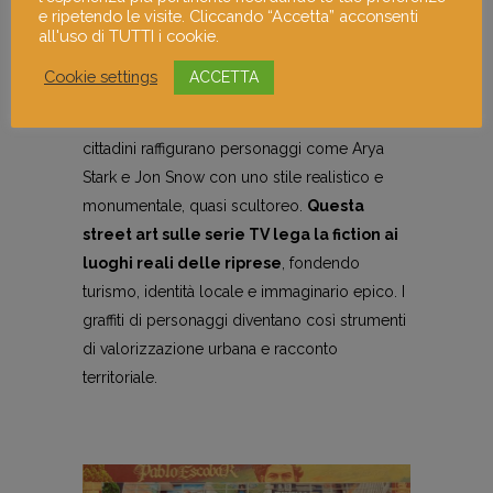
Dove: Lower Garfield Street, Belfast, Irlanda
e ripetendo le visite. Cliccando “Accetta” acconsenti
all'uso di TUTTI i cookie.
del Nord
Cookie settings
ACCETTA
Belfast è oggi un museo a cielo aperto
dedicato a Game of Thrones. I murales
cittadini raffigurano personaggi come Arya
Stark e Jon Snow con uno stile realistico e
monumentale, quasi scultoreo.
Questa
street art sulle serie TV lega la fiction ai
luoghi reali delle riprese
, fondendo
turismo, identità locale e immaginario epico. I
graffiti di personaggi diventano così strumenti
di valorizzazione urbana e racconto
territoriale.