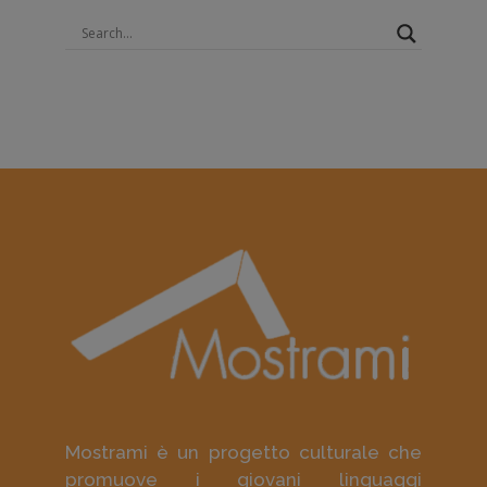
Mostrami è un progetto culturale che
promuove i giovani linguaggi