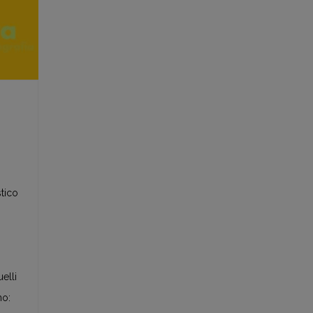
stico
i
uelli
no: