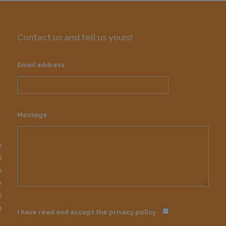
Contact us and tell us yours!
Email address
Message
e
i
o
e
i
à
I have read and accept the
privacy policy