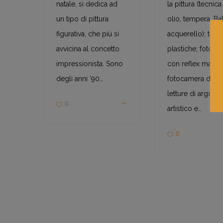
natale, si dedica ad
la pittura (tecnica
un tipo di pittura
olio, tempera, Bat
figurativa, che più si
acquerello); tecn
avvicina al concetto
plastiche; fotogra
impressionista. Sono
con reflex manua
degli anni ‘90…
fotocamera digita
letture di argom
0
artistico e…
0