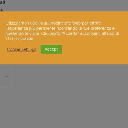
 ad
ik,
iche
Utilizziamo i cookie sul nostro sito Web per offrirti
l'esperienza più pertinente ricordando le tue preferenze e
fia
ripetendo le visite. Cliccando “Accetta” acconsenti all'uso di
le e
TUTTI i cookie.
le;
Cookie settings
Accept
ento