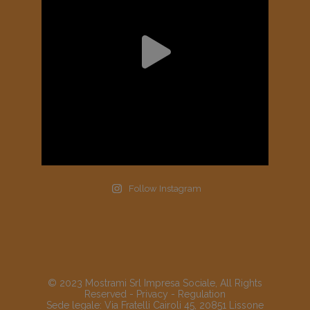
Follow Instagram
© 2023 Mostrami Srl Impresa Sociale, All Rights
Reserved -
Privacy
-
Regulation
Sede legale: Via Fratelli Cairoli 45, 20851 Lissone